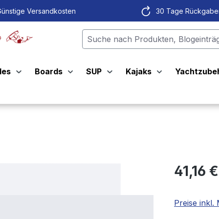
ünstige Versandkosten
30 Tage Rückgabe
les
Boards
SUP
Kajaks
Yachtzube
41,16 
Preise inkl