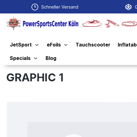
springen
Zur Hauptnavigation springen
Schneller Versand
G
JetSport
eFoils
Tauchscooter
Inflatab
Specials
Blog
GRAPHIC 1
Bildergalerie überspringen