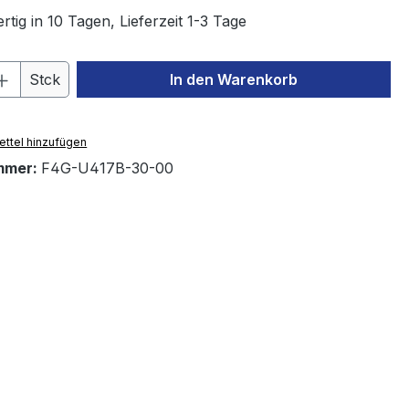
tig in 10 Tagen, Lieferzeit 1-3 Tage
 Anzahl: Gib den gewünschten Wert ein 
Stck
In den Warenkorb
ttel hinzufügen
mmer:
F4G-U417B-30-00