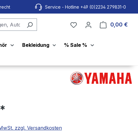
recht
Service - Hotline +49 (0)2234 279831-0
0,00 €
Ware
hör
Bekleidung
% Sale %
€*
. MwSt. zzgl. Versandkosten