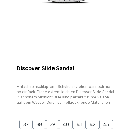
Discover Slide Sandal
Einfach reinschlüpfen - Schuhe anziehen war noch nie
so einfach. Diese extrem leichten Discover Slide Sandal
in schönem Midnight Blue sind perfekt für Ihre Saison
auf dem Wasser. Durch schnelltrocknende Materialien
mit weicher EVA-Ferse kombiniert und einer Laufsohle
mit Wasserablauf sind die Discover Sneaker für Ihre
auswählen
Größe
Füße perfekt um in einer bequemen Art und Weise
nahezu alle Arten von Wasser-Aktivitäten auszuüben. Mit
37
38
39
40
41
42
45
perforierter Innensohle für Atmungsaktivität und griffiger