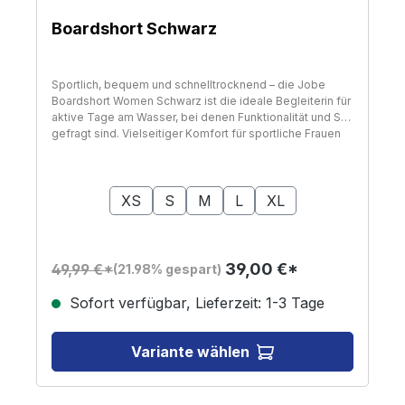
Boardshort Schwarz
Sportlich, bequem und schnelltrocknend – die Jobe
Boardshort Women Schwarz ist die ideale Begleiterin für
aktive Tage am Wasser, bei denen Funktionalität und Stil
gefragt sind. Vielseitiger Komfort für sportliche Frauen
Diese leichte Damen-Boardshort besteht aus
elastischem, schnelltrocknendem Material und sitzt
auswählen
Größe
durch ihren sportlichen Schnitt und den integrierten
Kordelzug sicher bei jeder Bewegung. Sie ist perfekt für
XS
S
M
L
XL
alle Wassersportarten geeignet – ob auf dem SUP,
Jetski oder am Strand. Das schlichte Design in Schwarz
lässt sich vielseitig kombinieren und bleibt immer in
Form, egal wie aktiv du bist. Technische Daten und
39,00 €*
49,99 €*
(21.98% gespart)
Lieferumfang Farbe: Schwarz (auch in Aqua Sky
erhältlich) Material: Elastisches, leichtes und
Sofort verfügbar, Lieferzeit: 1-3 Tage
schnelltrocknendes Material Schnitt: Komfortabler
Schnitt für sportliche Aktivitäten Bund: Kordelzug im
Bund für sicheren Sitz Einsatzbereich: Ideal für alle
Variante wählen
Wassersportarten