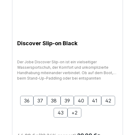
Discover Slip-on Black
Der Jobe Discover Slip-on ist ein vielseitiger
Wassersportschuh, der Komfort und unkomplizierte
Handhabung miteinander verbindet. Ob auf dem Boot,
beim Stand-Up-Paddling oder bei entspannten
Aktivitäten am Wasser – das leichte Design unterstützt
ein angenehmes Tragegefühl und macht spontane
auswählen
Größe
Einsätze besonders einfach. Die sportliche Optik in
Schwarz sorgt für einen zeitlosen Look, der sich
36
37
38
39
40
41
42
mühelos mit verschiedenster Wassersport- und
Freizeitbekleidung kombinieren lässt. Das schnell
43
+
2
trocknende Obermaterial unterstützt ein angenehmes
Fußklima auch bei Kontakt mit Wasser. Eine perforierte
Innenseite fördert die Luftzirkulation im Schuh und sorgt
für zusätzliche Atmungsaktivität während aktiver