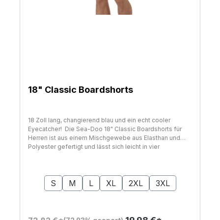
18" Classic Boardshorts
18 Zoll lang, changierend blau und ein echt cooler
Eyecatcher! Die Sea-Doo 18" Classic Boardshorts für
Herren ist aus einem Mischgewebe aus Elasthan und
Polyester gefertigt und lässt sich leicht in vier
Richtungen dehnen. Sie trocknet schnell, sodass sich
niemals schwer anfühlt. Ein UV-Schutz von 40 UPF
auswählen
Größe
schützt Sie vor Sonneneinstrahlung, so dass Sie sich
auch bei einem längeren Aufenthalt in der Sonne nicht
S
M
L
XL
2XL
3XL
um Sonnenschutz sorgen müssen. Das Sea-Doo-
Branding und die vielen Taschen machen diese
vielseitigen Herren-Boardshorts zu einem echten
Hingucker. Auf einen Blick 90% Polyester, 10% Elasthan.