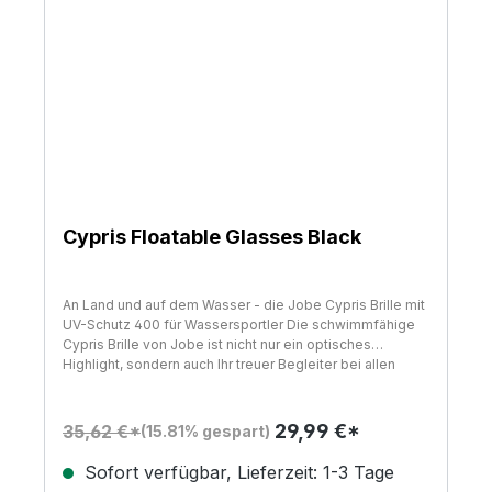
Cypris Floatable Glasses Black
An Land und auf dem Wasser - die Jobe Cypris Brille mit
UV-Schutz 400 für Wassersportler Die schwimmfähige
Cypris Brille von Jobe ist nicht nur ein optisches
Highlight, sondern auch Ihr treuer Begleiter bei allen
Wassersportaktivitäten. Die Brille kombiniert
Funktionalität und Design, um Ihnen das ultimative
Erlebnis zu bieten. Ob beim Jetski fahren, Segeln oder
29,99 €*
35,62 €*
(15.81% gespart)
einfach nur beim Entspannen am Strand, diese Brille
garantiert nicht nur Schutz, sondern auch Stil.
Sofort verfügbar, Lieferzeit: 1-3 Tage
Vielseitigkeit und Komfort in Einem: Entwickelt für den