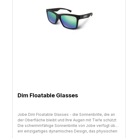
Aktivitäten Schwimmfähige Cypris Brille von Jobe
Sportbrille mit UV-Schutz 400 Polarisiert mit
Auftriebskörpern Individuell einstellbarem Brillenband
Für die meisten Sportarten, welche einen optimalen Halt
und festen Sitz der Brille benötigen, ideal für den Boots-
und Wassersport, zum PWC, Jetski oder Sportboot
fahren
Dim Floatable Glasses
Jobe Dim Floatable Glasses - die Sonnenbrille, die an
der Oberfläche bleibt und Ihre Augen mit Tiefe schützt
Die schwimmfähige Sonnenbrille von Jobe verfügt über
ein einzigartiges dynamisches Design, das physischen
Schutz bietet, die exakte Abdeckung und eine