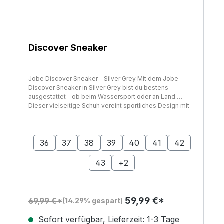
Discover Sneaker
Jobe Discover Sneaker – Silver Grey Mit dem Jobe
Discover Sneaker in Silver Grey bist du bestens
ausgestattet – ob beim Wassersport oder an Land.
Dieser vielseitige Schuh vereint sportliches Design mit
funktionaler Technik für aktive Tage auf dem Wasser.
Dank der speziellen Drain Tech Sohle mit optimaler
auswählen
Größe
Wasserableitung und rutschfestem Grip bietet der
Sneaker sicheren Halt auf nassen Oberflächen. Das
36
37
38
39
40
41
42
schnell trocknende Obermaterial und das bequeme
Slip-On-System mit elastischen Schnürsenkeln sorgen
43
+
2
für hohen Tragekomfort – auch bei langen SUP-Touren
oder spontanen Landgängen. Ein leichter,
atmungsaktiver Allrounder für jede Gelegenheit.
Multifunktionaler Wassersportschuh mit hohem Komfort
59,99 €*
69,99 €*
(14.29% gespart)
Technische Details & Lieferumfang: Farbe: Silver Grey
Neoprenmanschette: für angenehmes Tragen bei Nässe
Sofort verfügbar, Lieferzeit: 1-3 Tage
Drain Tech Außensohle: für optimale Wasserableitung