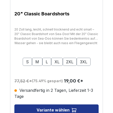
20" Classic Boardshorts
20 Zoll lang, leicht, schnell trocknend und echt smart –
20" Classic Boardshort von Sea-Doo! Mit der 20" Classic
Boardshort von Sea-Doo können Sie bedenkenlos aufs
Wasser gehen - sie bleibt auch nass ein Fliegengewicht
und trocknet außerdem im Handumdrehen. Die
Materialmischung aus Polyester und Elasthan besitzt
auswählen
Größe
zudem eine wasserabweisenden Beschichtung und
bietet UPF 40 UV-Schutz. Der Schnürverschluss an der
S
M
L
XL
2XL
3XL
Vorderseite bietet eine optimale Passform, und clevere
Details wie die hintere Schlüsselschlaufe und die
sichere Reißverschlusstasche auf der Rückseite bringen
Kleinigkeiten sicher unter. Auf einen Blick 90%
19,00 €*
77,52 €*
(75.49% gespart)
Polyester, 10% Elasthan. Saumweite: 20".
Wasserabweisende Beschichtung. UV-Schutz 40 UPF.
Versandfertig in 2 Tagen, Lieferzeit 1-3
Schnürverschluss vorne. 2 Einschubtaschen und 1
Tage
Gesäßtasche mit Reißverschluss. Schlüsselschlaufe am
Rücken. erhältlich in Schwarz und Blau.
Variante wählen