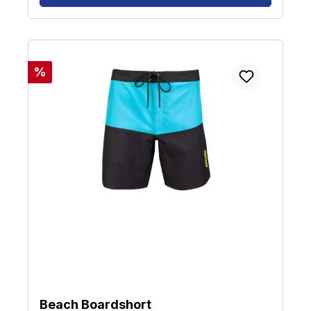
Rabatt
%
Beach Boardshort