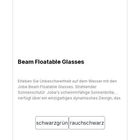
Beam Floatable Glasses
Erleben Sie Unbeschwertheit auf dem Wasser mit den
Jobe Beam Floatable Glasses. Strahlender
Sonnenschutz! Jobe's schwimmfähige Sonnenbrille
verfügt über ein einzigartiges dynamisches Design, das
physischen Schutz bietet, die exakte Abdeckung und
eine hervorragende Integration der UV-400-Linse, um
auswählen
Farben
Ihre Augen vor schädlichen UV-Strahlen zu schützen.
Das komfortable Design kombiniert mit einem
schwarzgrün
rauchschwarz
rutschfesten Nasensteg hält die Brille dort, wo sie
während Ihrer Wassersportaktivitäten hingehört. Jobe
Sonnenbrillen werden in einer weichen und luxuriösen