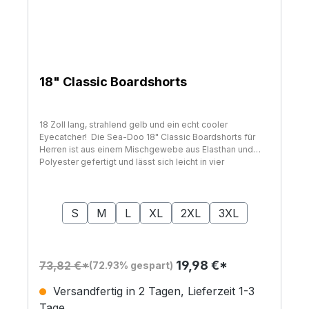
18" Classic Boardshorts
18 Zoll lang, strahlend gelb und ein echt cooler
Eyecatcher! Die Sea-Doo 18" Classic Boardshorts für
Herren ist aus einem Mischgewebe aus Elasthan und
Polyester gefertigt und lässt sich leicht in vier
Richtungen dehnen. Sie trocknet schnell, sodass sich
niemals schwer anfühlt. Ein UV-Schutz von 40 UPF
auswählen
Größe
schützt Sie vor Sonneneinstrahlung, so dass Sie sich
auch bei einem längeren Aufenthalt in der Sonne nicht
S
M
L
XL
2XL
3XL
um Sonnenschutz sorgen müssen. Das Sea-Doo-
Branding und die vielen Taschen machen diese
vielseitigen Herren-Boardshorts zu einem echten
Hingucker. Auf einen Blick 90% Polyester, 10% Elasthan.
19,98 €*
73,82 €*
(72.93% gespart)
UV-Schutz 40 UPF. 4-Wege-Stretch. Schnell trocknend
und kühlend. Elastischer Kordelzug am Bund.
Versandfertig in 2 Tagen, Lieferzeit 1-3
Seitentaschen. Reißverschlusstasche auf der Rückseite
Tage