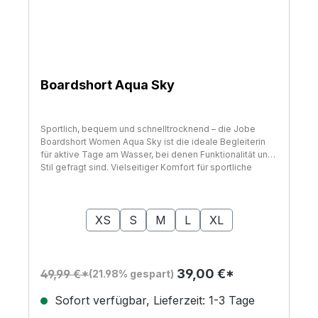
Boardshort Aqua Sky
Sportlich, bequem und schnelltrocknend – die Jobe
Boardshort Women Aqua Sky ist die ideale Begleiterin
für aktive Tage am Wasser, bei denen Funktionalität und
Stil gefragt sind. Vielseitiger Komfort für sportliche
Frauen Diese leichte Damen-Boardshort besteht aus
elastischem, schnelltrocknendem Material und sitzt
auswählen
Größe
durch ihren sportlichen Schnitt und den integrierten
Kordelzug sicher bei jeder Bewegung. Sie ist perfekt für
XS
S
M
L
XL
alle Wassersportarten geeignet – ob auf dem SUP,
Jetski oder am Strand. Das schlichte Design in Schwarz
lässt sich vielseitig kombinieren und bleibt immer in
Form, egal wie aktiv du bist. Technische Daten und
39,00 €*
49,99 €*
(21.98% gespart)
Lieferumfang Farbe: Aqua Sky/Vintage teal(auch in
Schwarz erhältlich) Material: Elastisches, leichtes und
Sofort verfügbar, Lieferzeit: 1-3 Tage
schnelltrocknendes Material Schnitt: Komfortabler