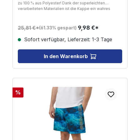
zu 100 % aus Polyester! Dank der superleichten
verarbeiteten Materialien ist die Kappe ein wahres
Fliegengewicht - sie wiegt wirklich kaum etwas.
Die Rückseite der Kappe ist aus
einem Gitternetzgewebe (Mesh) gefertigt, so dass es
9,98 €*
25,81 €*
(61.33% gespart)
unter der Kappe niemals zu heiß wird! Da die Mesh
Cap in Einheitsgröße gefertigt ist, befindet sich auf der
Sofort verfügbar, Lieferzeit: 1-3 Tage
Rückseite die altbewährte, super anpassbare
"Schnapper" zum Verstellen des Umfangs. Ultimativer
Sommerbegleiter in Trendfarben Hier in Rot-Weiß Blau
In den Warenkorb
Auch in Schwarz erhältlich
Rabatt
%