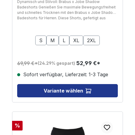
Dynamisch und Stilvoll: Brabus x Jobe Shadow
Badeshorts Genießen Sie maximale Bewegungsfreiheit
und schnelles Trocknen mit den Brabus x Jobe Shadow
Badeshorts für Herren. Diese Shorts, gefertigt aus
leichten und schnell trocknenden Materialien, bieten
einen etwas kürzeren Schnitt, ideal für aktive Tage auf
auswählen
Größe
dem Wasser. Sie sind nicht nur funktional, sondern auch
stilvoll, perfekt abgestimmt auf die gesamte limitierte
S
M
L
XL
2XL
Brabus x Jobe Shadow Kollektion. Komfort und
Performance in Einem Mit angenehmem Stretchmaterial
und einem bedruckten inneren Netzgewebe bieten
diese Shorts hervorragenden Tragekomfort und
52,99 €*
69,99 €*
(24.29% gespart)
Praktikabilität. Eine Gesäßtasche mit beschichtetem
Reißverschluss sorgt für sicheren Stauraum, das leichte
Sofort verfügbar, Lieferzeit: 1-3 Tage
Gewebe trocknet schnell, um Ihnen stets ein
angenehmes Tragegefühl zu garantieren.
Variante wählen
Rabatt
%