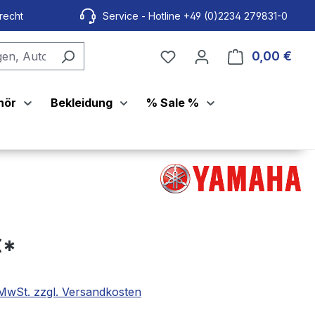
recht
Service - Hotline +49 (0)2234 279831-0
0,00 €
Ware
hör
Bekleidung
% Sale %
€*
. MwSt. zzgl. Versandkosten