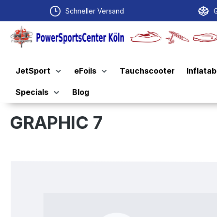
springen
Zur Hauptnavigation springen
Schneller Versand
G
JetSport
eFoils
Tauchscooter
Inflatab
Specials
Blog
GRAPHIC 7
Bildergalerie überspringen