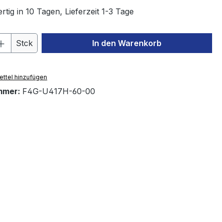
tig in 10 Tagen, Lieferzeit 1-3 Tage
 Anzahl: Gib den gewünschten Wert ein 
Stck
In den Warenkorb
ttel hinzufügen
mmer:
F4G-U417H-60-00