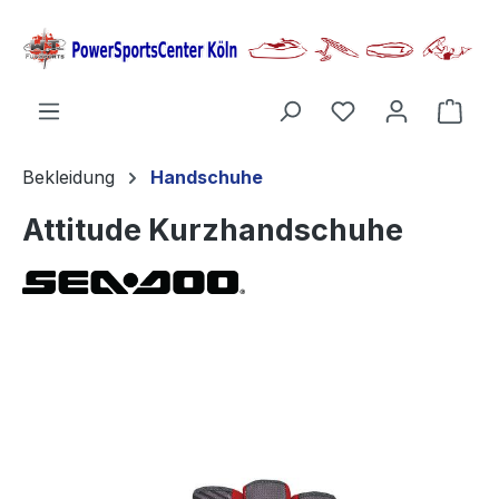
alt springen
Ware
Bekleidung
Handschuhe
Attitude Kurzhandschuhe
Bildergalerie überspringen