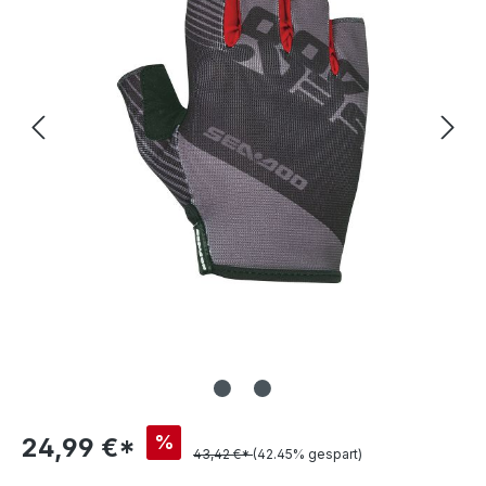
%
24,99 €*
43,42 €*
(42.45% gespart)