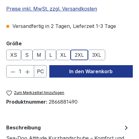
Preise inkl. MwSt. zzgl. Versandkosten
Versandfertig in 2 Tagen, Lieferzeit 1-3 Tage
auswählen
Größe
XS
S
M
L
XL
2XL
3XL
Produkt Anzahl: Gib den gewünschten We
PC
In den Warenkorb
Zum Merkzettel hinzufügen
Produktnummer:
2866881490
Beschreibung
Sea-Doo Attitude Kurzhandschuhe – Komfort und