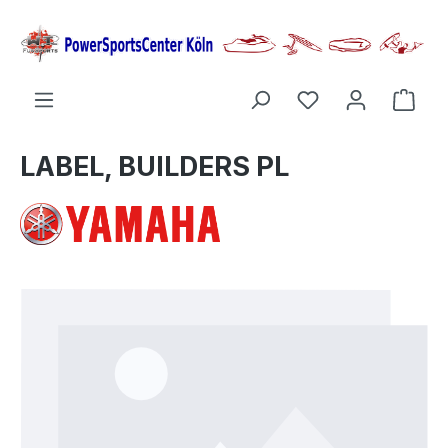
alt springen
Ware
LABEL, BUILDERS PL
Bildergalerie überspringen