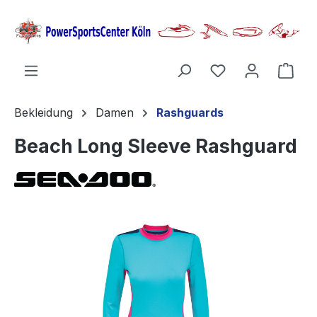
alt springen
Ware
Bekleidung
Damen
Rashguards
Beach Long Sleeve Rashguard
Bildergalerie überspringen