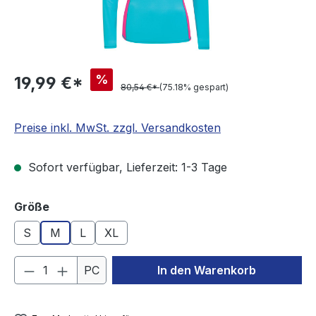
%
19,99 €*
80,54 €*
(75.18% gespart)
Preise inkl. MwSt. zzgl. Versandkosten
Sofort verfügbar, Lieferzeit: 1-3 Tage
auswählen
Größe
S
M
L
XL
Produkt Anzahl: Gib den gewünschten We
PC
In den Warenkorb