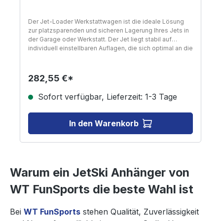
Der Jet-Loader Werkstattwagen ist die ideale Lösung
zur platzsparenden und sicheren Lagerung Ihres Jets in
der Garage oder Werkstatt. Der Jet liegt stabil auf
individuell einstellbaren Auflagen, die sich optimal an die
Form und Größe des Rumpfes anpassen lassen. Das
durchdachte Design ermöglicht ein einfaches Umsetzen
des Jets vom Anhänger auf den Wagen und zurück –
282,55 €*
ganz ohne Kraftaufwand. Perfekt geeignet für enge
Stellflächen und den unkomplizierten Transport
Sofort verfügbar, Lieferzeit: 1-3 Tage
innerhalb geschlossener Räume. Produktvorteile im
Überblick: Ideal zur Lagerung von Jets in Garage oder
Werkstatt Stabiler Stand durch individuell einstellbare
In den Warenkorb
Rumpfauflagen Einfaches Umsetzen vom Anhänger auf
den Wagen und zurück Robuste Bauweise für
langfristige Nutzung Kompakt & manövrierfähig – auch in
engen Räumen einsetzbar
Warum ein JetSki Anhänger von
WT FunSports die beste Wahl ist
Bei
WT FunSports
stehen Qualität, Zuverlässigkeit