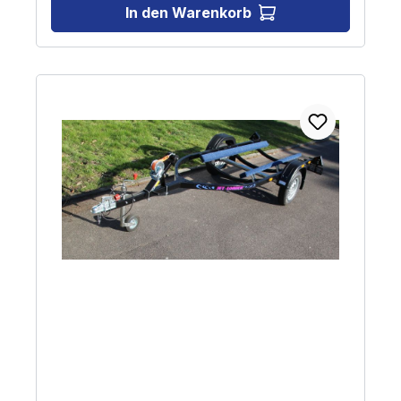
In den Warenkorb
Loader Big bietet mit diesen Merkmalen die ideale
Kombination aus Robustheit, Sicherheit und
Benutzerfreundlichkeit für den sicheren Transport Ihres
Jets zum nächsten Abenteuer auf dem Wasser. Der Jet-
Loader Big verzinkt ist ein ungebremster Anhänger mit
einem zulässigen Gesamtgewicht von 750 kg und einer
100 km/h Zulassung. Bitte beachten Sie, dass das
zulässige Gesamtgewicht des Anhängers nicht
überschritten wird!