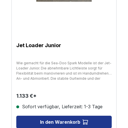
Jet Loader Junior
Wie gemacht für die Sea-Doo Spark Modelle ist der Jet-
Loader Junior. Die abnehmbare Lichtleiste sorgt für
Flexibilität beim manövrieren und ist im Handumdrehen
An- und Abmontiert. Die stabile Gurtwinde und der
Windenstand erleichtern das sichere An- und Abladen
des Jets, während das Stützrad die Handhabung und
das rangieren des Anhängers erleichtert. Der Jet-Loader
1.133 €*
Junior hat mit seiner 10-Zoll Bereifung einen niedrigen
Schwerpunkt sowie eine niedrige Ladekante. Die
Sofort verfügbar, Lieferzeit: 1-3 Tage
weichen mit Teppich bezogenen Auflade-Balken tragen
hier für eine schonende Auf- und Abladung bei. Der Jet-
Loader Junior ist ein ungebremster Anhänger mit einem
In den Warenkorb
zulässigen Gesamtgewicht von 500 kg und einer 100