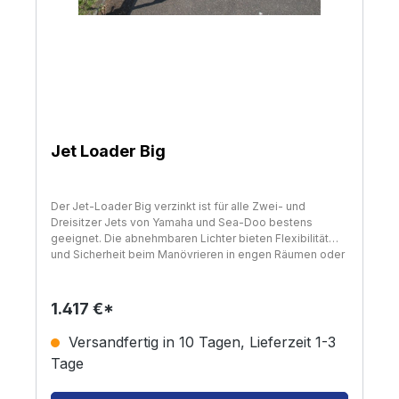
Jet Loader Big
Der Jet-Loader Big verzinkt ist für alle Zwei- und
Dreisitzer Jets von Yamaha und Sea-Doo bestens
geeignet. Die abnehmbaren Lichter bieten Flexibilität
und Sicherheit beim Manövrieren in engen Räumen oder
Durchfahrten und können im Handumdrehen entfernt
werden. Die stabile Gurtwinde und der Windenstand
erleichtern das sichere An- und Abladen des Jets,
1.417 €*
während das Stützrad die Handhabung und das
rangieren des Anhängers erleichtert. Der Jet-Loader Big
Versandfertig in 10 Tagen, Lieferzeit 1-3
hat mit seiner 13-Zoll Bereifung einen niedrigen
Tage
Schwerpunkt sowie eine niedrige Ladekante. Die
weichen mit Teppich bezogenen Auflade-Balken tragen
hier für eine schonende Auf- und Abladung bei. Der Jet-