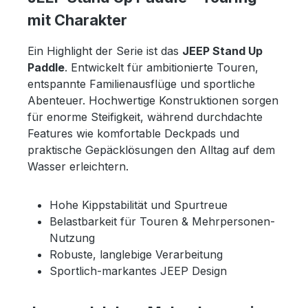
Akku • Wasserdichtes IP68 Gehäuse • Kabellose
mit Charakter
Steuerung via 433 MHz • Adapter für US-Box, Slide-In
und Smartlock inklusive • Geeignet für SUP, Kajak,
Surfbrett und weitere Wassersportgeräte • Engineered
Ein Highlight der Serie ist das
JEEP Stand Up
in Germany • 5 Jahre Garantie auf das SUP nach
Paddle
. Entwickelt für ambitionierte Touren,
Registrierung Technische Details & Lieferumfang: JEEP x
entspannte Familienausflüge und sportliche
Jobe Exclusive Duna 11.6 Touring SUP JAYKAY e-Finne
2.0 Stream 40 Paddel (3-teilig) Rucksack Pumpe Leash
Abenteuer. Hochwertige Konstruktionen sorgen
Quick-Release-Gurt Adapter für US-Box, Slide-In und
für enorme Steifigkeit, während durchdachte
Smartlock
Features wie komfortable Deckpads und
praktische Gepäcklösungen den Alltag auf dem
Wasser erleichtern.
Hohe Kippstabilität und Spurtreue
Belastbarkeit für Touren & Mehrpersonen-
Nutzung
Robuste, langlebige Verarbeitung
Sportlich-markantes JEEP Design