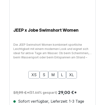
JEEP x Jobe Swimshort Women
Die JEEP Swimshort Women kombiniert sportliche
Leichtigkeit mit einem modernen Look und eignet sich
ideal für aktive Tage am Wasser. Ob beim Schwimmen,
beim Wassersport oder beim Entspannen am Strand –
das angenehme Materialgefühl und die flexible
Passform sorgen dafür, dass sich die Shorts in jeder
auswählen
Größe
Situation komfortabel tragen lassen. Das klare,
sportliche Design fügt sich Farblich in die
XS
S
M
L
XL
Schwarz/Türkise JEEP Collection ein und passt sowohl
zu sportlichen als auch zu lässigen Outfits rund ums
Wasser. Das leichte Stretchgewebe bietet eine
angenehme Elastizität und folgt natürlichen
29,00 €*
59,99 €*
(51.66% gespart)
Bewegungen, wodurch die Shorts auch bei aktiven
Wassersportarten bequem sitzt. Gleichzeitig trocknet
Sofort verfügbar, Lieferzeit: 1-3 Tage
das Material schnell und bleibt dadurch auch außerhalb