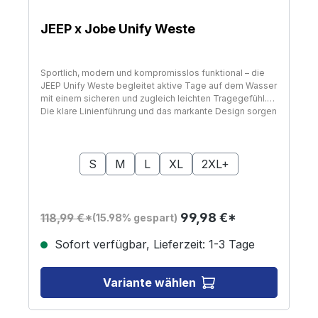
JEEP x Jobe Unify Weste
Sportlich, modern und kompromisslos funktional – die
JEEP Unify Weste begleitet aktive Tage auf dem Wasser
mit einem sicheren und zugleich leichten Tragegefühl.
Die klare Linienführung und das markante Design sorgen
für eine selbstbewusste Ausstrahlung, während die
durchdachte Konstruktion jede Bewegung natürlich
auswählen
Größe
unterstützt. Ob beim SUP, Kajakfahren oder bei anderen
Wassersportarten – die Weste bleibt angenehm
S
M
L
XL
2XL+
körpernah und trägt sich auch bei längeren Einsätzen
komfortabel. Die ausgewogene Kombination aus Schutz
und Flexibilität schafft eine stabile Basis für dynamische
Abläufe auf dem Wasser. Als 50N ISO-zertifizierte
99,98 €*
118,99 €*
(15.98% gespart)
Schwimmhilfe erfüllt die JEEP Unify Vest die
Anforderungen für den Einsatz im Wassersport. Der
Sofort verfügbar, Lieferzeit: 1-3 Tage
superweiche PVC-Schaum sorgt für verlässlichen
Auftrieb und liegt gleichzeitig angenehm am Körper an,
wodurch ein gleichmäßiges Tragegefühl entsteht.
Variante wählen
Bewegungsfreundliche Einsätze erhöhen die Flexibilität
und ermöglichen natürliche Arm- und
Oberkörperbewegungen. Dadurch bleibt die Weste auch