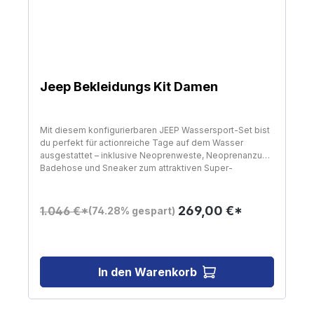
Jeep Bekleidungs Kit Damen
Mit diesem konfigurierbaren JEEP Wassersport-Set bist
du perfekt für actionreiche Tage auf dem Wasser
ausgestattet – inklusive Neoprenweste, Neoprenanzug,
Badehose und Sneaker zum attraktiven Super-
Angebotspreis. Das Set kombiniert funktionale
Wassersport-Ausrüstung mit sportlichem Design und
hoher Bewegungsfreiheit. Die JEEP Neoprene Vest sorgt
269,00 €*
1.046 €*
(74.28% gespart)
mit flexiblem Neopren, 50N-Auftrieb und ergonomischer
Passform für Sicherheit und Komfort bei Wakeboarding,
Jetski oder Kajakfahren. Ergänzt wird das Setup durch
den JEEP Long John & Jacket Wetsuit aus flexiblem 2
mm Full-Stretch-Neopren, der angenehme
In den Warenkorb
Wärmeisolierung, hohe Beweglichkeit und robusten
Schutz bei unterschiedlichsten Bedingungen bietet. Die
passende Swimshort überzeugt mit leichtem,