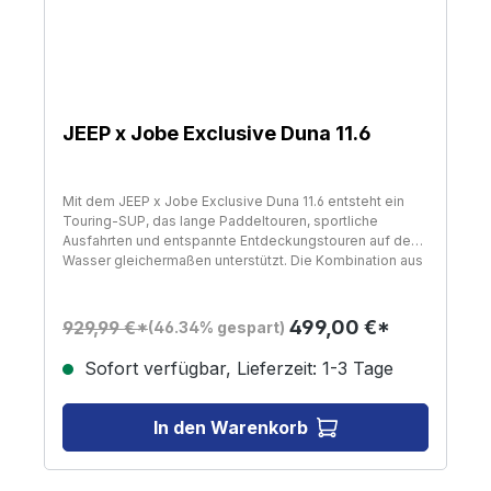
Wassersport, Outdoor-Aktivitäten und Freizeit
JEEP x Jobe Exclusive Duna 11.6
Mit dem JEEP x Jobe Exclusive Duna 11.6 entsteht ein
Touring-SUP, das lange Paddeltouren, sportliche
Ausfahrten und entspannte Entdeckungstouren auf dem
Wasser gleichermaßen unterstützt. Die Kombination aus
hochwertiger Konstruktion, durchdachtem Zubehör und
einem markanten Design der exklusiven JEEP x Jobe
Serie sorgt für ein Board, das sowohl optisch als auch
499,00 €*
929,99 €*
(46.34% gespart)
funktional überzeugt. Die Länge gepaart mit der stabile
Bauweise schafft ein ruhiges, kontrolliertes Fahrgefühl,
Sofort verfügbar, Lieferzeit: 1-3 Tage
das besonders bei längeren Strecken oder
wechselnden Wasserbedingungen spürbar wird.
Gefertigt in moderner X-Dropstitch-Bauweise mit
In den Warenkorb
verstärkten Doppelstringern entsteht eine besonders
steife und formstabile Struktur. Die hitzeverschweißte
Konstruktion verbindet die Materialschichten dauerhaft