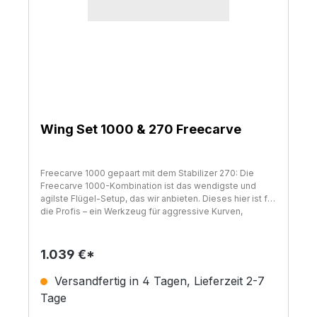
Wing Set 1000 & 270 Freecarve
Freecarve 1000 gepaart mit dem Stabilizer 270: Die
Freecarve 1000-Kombination ist das wendigste und
agilste Flügel-Setup, das wir anbieten. Dieses hier ist für
die Profis – ein Werkzeug für aggressive Kurven,
Wellenreiten und bis ans Limit gehen. Die überlegene
Gleitleistung, der geringe Wasserwiderstand und die
verbesserte Steifigkeit des Flügels geben Ihnen das
1.039 €*
Vertrauen beim Carven, das Sie gesucht haben.
Versandfertig in 4 Tagen, Lieferzeit 2-7
Tage