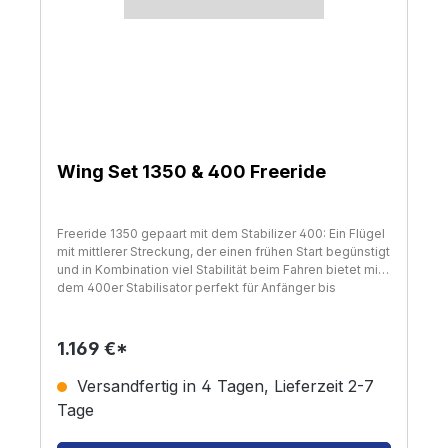
Wing Set 1350 & 400 Freeride
Freeride 1350 gepaart mit dem Stabilizer 400: Ein Flügel
mit mittlerer Streckung, der einen frühen Start begünstigt
und in Kombination viel Stabilität beim Fahren bietet mit
dem 400er Stabilisator perfekt für Anfänger bis
Fortgeschrittene. Unser Standard-Flügelsatz, den wir als
absolutes Muss empfehlen. Sie werden viel Spaß
haben, auch wenn Sie mehr Erfahrung haben, aber es
1.169 €*
ermöglicht Ihnen auch, Ihre Freunde und Familie an die
Tafel zu bringen. Sehr effizientes High-Aspekt-Profil.
Versandfertig in 4 Tagen, Lieferzeit 2-7
Gut für langsame Geschwindigkeiten, um die Natur zu
Tage
erkunden und Wellen zu reiten. Sehr wendig, sehr
geschmeidig. Eine beachtliche Höchstgeschwindigkeit