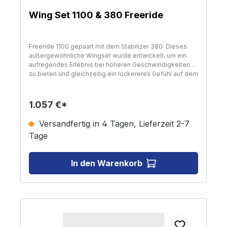
Wing Set 1100 & 380 Freeride
Freeride 1100 gepaart mit dem Stabilizer 380: Dieses
außergewöhnliche Wingset wurde entwickelt, um ein
aufregendes Erlebnis bei höheren Geschwindigkeiten
zu bieten und gleichzeitig ein lockereres Gefühl auf dem
Board zu vermitteln , was es fortgeschrittenen Fahrern
ermöglicht, an ihre Grenzen zu gehen und neue
Horizonte zu erkunden. Das Freeride 1100 Wingset sitzt
1.057 €*
bequem zwischen seinen Gegenstücken und schafft
eine gute Balance zwischen Geschwindigkeit und
Versandfertig in 4 Tagen, Lieferzeit 2-7
Manövrierfähigkeit. Es ist darauf ausgelegt, eine
Tage
aufregende Fahrt zu bieten, die perfekt für diejenigen
geeignet ist, die höhere Geschwindigkeiten auf dem
Wasser suchen. Ein bemerkenswertes Merkmal des
In den Warenkorb
Freeride 1100 Wingsets ist seine subtile Verschiebung
des Druckpunkts mit zunehmender Geschwindigkeit.
Sein dynamisches Design und die sorgfältig
abgestimmten Funktionen sorgen für ein aufregendes
und reaktionsfreudiges Erlebnis auf dem Wasser und
sind auf die Bedürfnisse von Fahrern zugeschnitten, die
sich Spannung, Geschwindigkeit und eine nahtlose