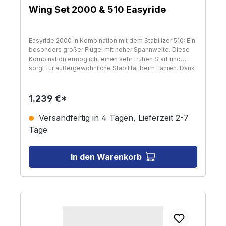
Wing Set 2000 & 510 Easyride
Easyride 2000 in Kombination mit dem Stabilizer 510: Ein
besonders großer Flügel mit hoher Spannweite. Diese
Kombination ermöglicht einen sehr frühen Start und
sorgt für außergewöhnliche Stabilität beim Fahren. Dank
des hocheffizienten High-Aspect-Profils reicht bereits
eine geringe Geschwindigkeit aus, um in den Flugmodus
zu wechseln. Ideal für entspanntes Cruisen,
1.239 €*
Naturerkundungen und das Reiten kleiner Wellen. Trotz
seiner Größe bleibt der Flügel agil und geschmeidig.
Versandfertig in 4 Tagen, Lieferzeit 2-7
Perfekt für Einsteiger und eFoil-Schulen – ein optimales
Tage
Starter-Flügelset, das den Einstieg ins eFoiling
erleichtert und Sicherheit mit einer mühelosen
Fahreigenschaft verbindet.
In den Warenkorb