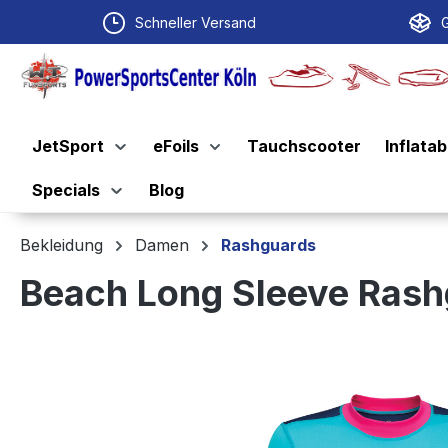
springen
Zur Hauptnavigation springen
Schneller Versand
G
JetSport
eFoils
Tauchscooter
Inflatab
Specials
Blog
Bekleidung
Damen
Rashguards
Beach Long Sleeve Rash
Bildergalerie überspringen