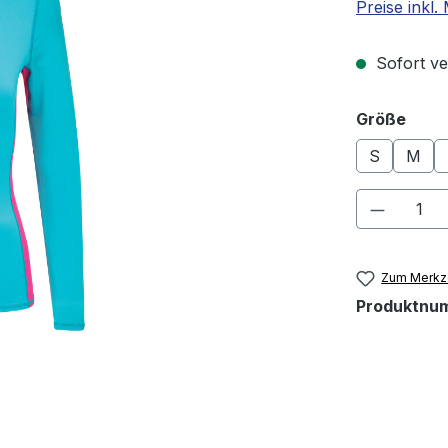
Preise inkl
Sofort ver
ausw
Größe
S
M
Produkt
Zum Merkze
Produktnu