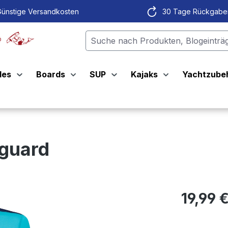
ünstige Versandkosten
30 Tage Rückgabe
les
Boards
SUP
Kajaks
Yachtzube
guard
19,99 