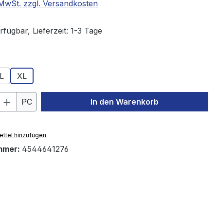
. MwSt. zzgl. Versandkosten
fügbar, Lieferzeit: 1-3 Tage
ählen
L
XL
 Anzahl: Gib den gewünschten Wert ein 
PC
In den Warenkorb
ttel hinzufügen
mmer:
4544641276