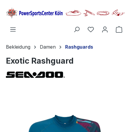
alt springen
Ware
Bekleidung
Damen
Rashguards
Exotic Rashguard
Bildergalerie überspringen