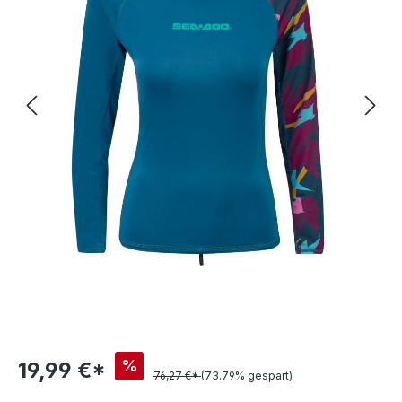
%
19,99 €*
76,27 €*
(73.79% gespart)