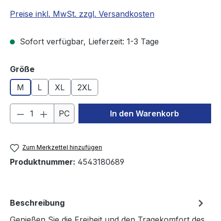
Preise inkl. MwSt. zzgl. Versandkosten
Sofort verfügbar, Lieferzeit: 1-3 Tage
auswählen
Größe
M
L
XL
2XL
Produkt Anzahl: Gib den gewünschten We
PC
In den Warenkorb
Zum Merkzettel hinzufügen
Produktnummer:
4543180689
Beschreibung
Genießen Sie die Freiheit und den Tragekomfort des