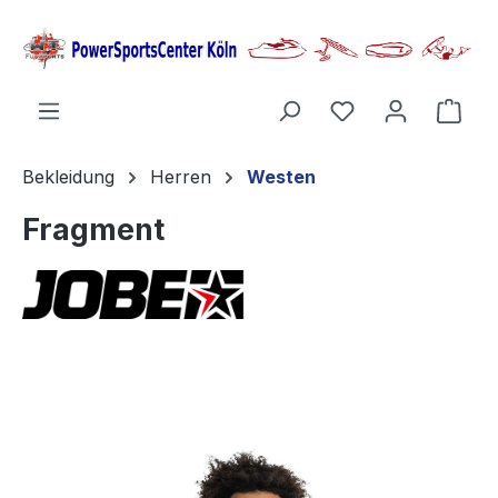
alt springen
Ware
Bekleidung
Herren
Westen
Fragment
Bildergalerie überspringen