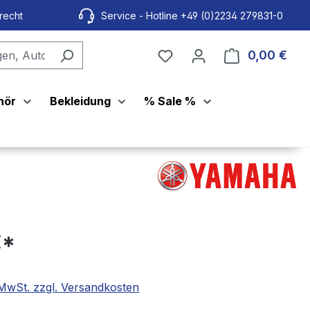
recht
Service - Hotline +49 (0)2234 279831-0
0,00 €
Ware
hör
Bekleidung
% Sale %
€*
. MwSt. zzgl. Versandkosten