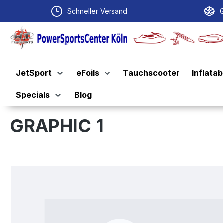
springen
Zur Hauptnavigation springen
Schneller Versand
G
JetSport
eFoils
Tauchscooter
Inflatab
Specials
Blog
GRAPHIC 1
Bildergalerie überspringen