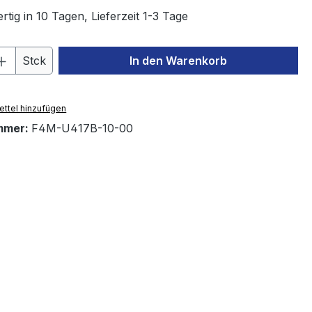
tig in 10 Tagen, Lieferzeit 1-3 Tage
 Anzahl: Gib den gewünschten Wert ein 
Stck
In den Warenkorb
ttel hinzufügen
mmer:
F4M-U417B-10-00