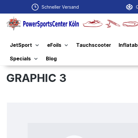
springen
Zur Hauptnavigation springen
Schneller Versand
G
JetSport
eFoils
Tauchscooter
Inflatab
Specials
Blog
GRAPHIC 3
Bildergalerie überspringen