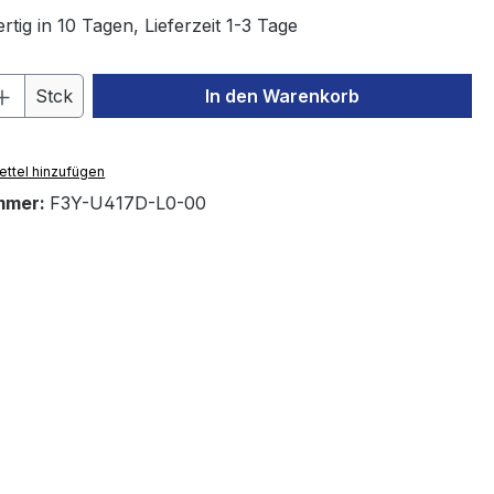
tig in 10 Tagen, Lieferzeit 1-3 Tage
 Anzahl: Gib den gewünschten Wert ein 
Stck
In den Warenkorb
ttel hinzufügen
mmer:
F3Y-U417D-L0-00