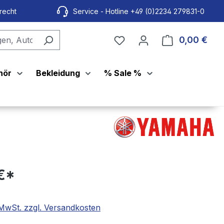
recht
Service - Hotline +49 (0)2234 279831-0
0,00 €
Ware
hör
Bekleidung
% Sale %
€*
. MwSt. zzgl. Versandkosten