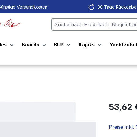
ünstige Versandkosten
30 Tage Rückgabe
les
Boards
SUP
Kajaks
Yachtzube
53,62 
Preise inkl