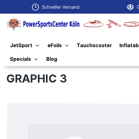
springen
Zur Hauptnavigation springen
Schneller Versand
G
JetSport
eFoils
Tauchscooter
Inflatab
Specials
Blog
GRAPHIC 3
Bildergalerie überspringen