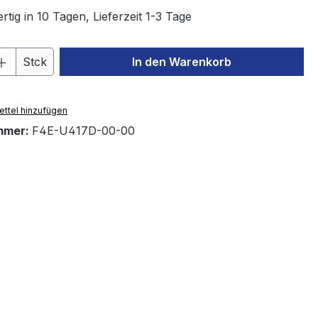
tig in 10 Tagen, Lieferzeit 1-3 Tage
 Anzahl: Gib den gewünschten Wert ein 
Stck
In den Warenkorb
ttel hinzufügen
mmer:
F4E-U417D-00-00