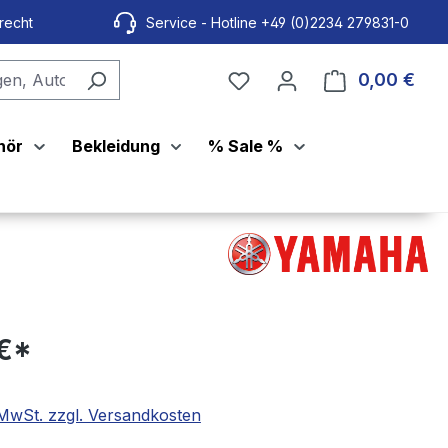
recht
Service - Hotline +49 (0)2234 279831-0
0,00 €
Ware
hör
Bekleidung
% Sale %
 €*
. MwSt. zzgl. Versandkosten