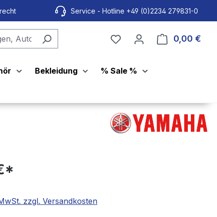
recht
Service - Hotline +49 (0)2234 279831-0
0,00 €
Ware
hör
Bekleidung
% Sale %
€*
. MwSt. zzgl. Versandkosten