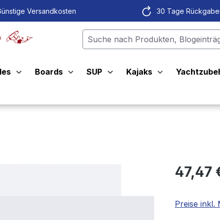
ünstige Versandkosten
30 Tage Rückgabe
les
Boards
SUP
Kajaks
Yachtzube
47,47 
Preise inkl