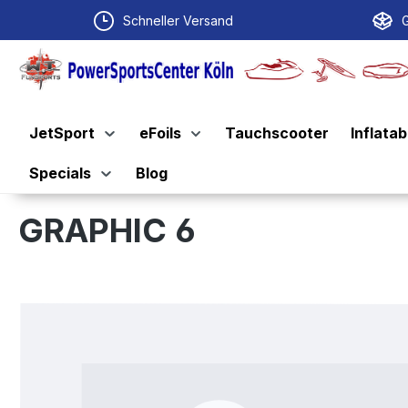
springen
Zur Hauptnavigation springen
Schneller Versand
G
JetSport
eFoils
Tauchscooter
Inflatab
Specials
Blog
GRAPHIC 6
Bildergalerie überspringen