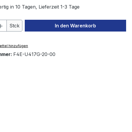
tig in 10 Tagen, Lieferzeit 1-3 Tage
 Anzahl: Gib den gewünschten Wert ein 
Stck
In den Warenkorb
ttel hinzufügen
mmer:
F4E-U417G-20-00