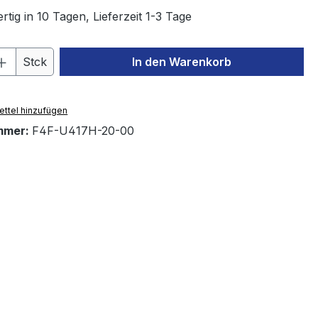
tig in 10 Tagen, Lieferzeit 1-3 Tage
 Anzahl: Gib den gewünschten Wert ein 
Stck
In den Warenkorb
ttel hinzufügen
mmer:
F4F-U417H-20-00