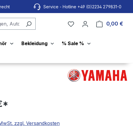
recht
Service - Hotline +49 (0)2234 279831-0
0,00 €
Ware
hör
Bekleidung
% Sale %
€*
. MwSt. zzgl. Versandkosten