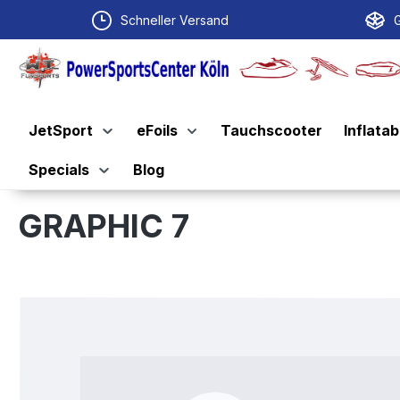
springen
Zur Hauptnavigation springen
Schneller Versand
G
JetSport
eFoils
Tauchscooter
Inflatab
Specials
Blog
GRAPHIC 7
Bildergalerie überspringen