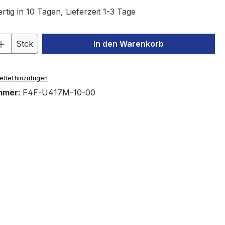
tig in 10 Tagen, Lieferzeit 1-3 Tage
 Anzahl: Gib den gewünschten Wert ein 
Stck
In den Warenkorb
ttel hinzufügen
mmer:
F4F-U417M-10-00