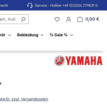
recht
Service - Hotline +49 (0)2234 279831-0
0,00 €
Ware
hör
Bekleidung
% Sale %
*
. MwSt. zzgl. Versandkosten