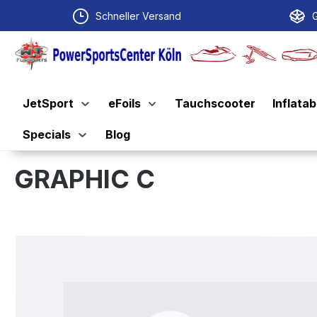
springen
Zur Hauptnavigation springen
Schneller Versand
G
JetSport
eFoils
Tauchscooter
Inflatab
Specials
Blog
GRAPHIC C
Bildergalerie überspringen