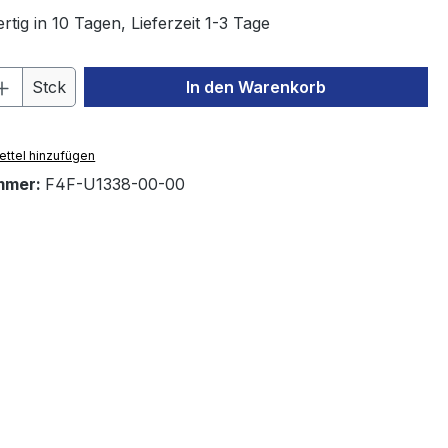
tig in 10 Tagen, Lieferzeit 1-3 Tage
 Anzahl: Gib den gewünschten Wert ein 
Stck
In den Warenkorb
ttel hinzufügen
mmer:
F4F-U1338-00-00