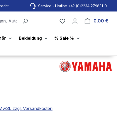
recht
Service - Hotline +49 (0)2234 279831-0
0,00 €
Ware
hör
Bekleidung
% Sale %
*
. MwSt. zzgl. Versandkosten