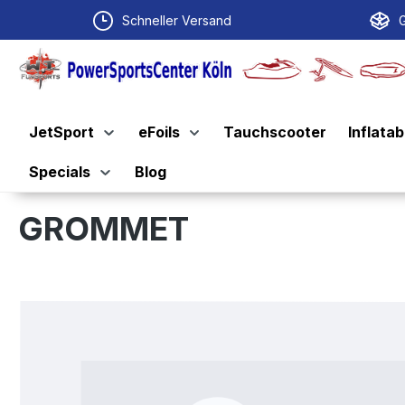
springen
Zur Hauptnavigation springen
Schneller Versand
G
JetSport
eFoils
Tauchscooter
Inflatab
Specials
Blog
GROMMET
Bildergalerie überspringen