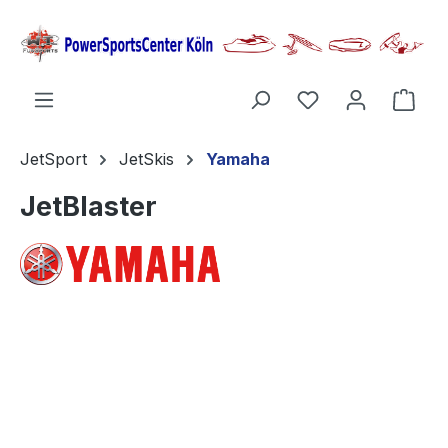
alt springen
Ware
JetSport
JetSkis
Yamaha
JetBlaster
Bildergalerie überspringen