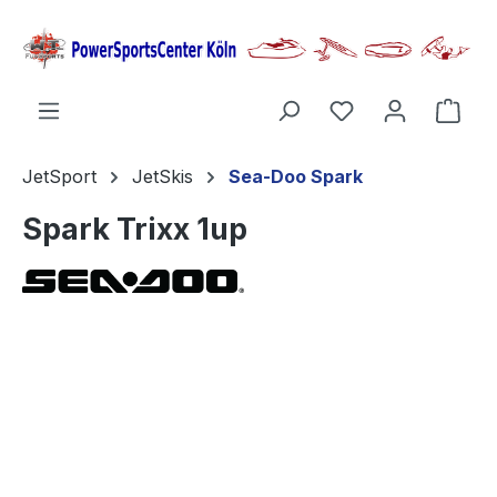
alt springen
Ware
JetSport
JetSkis
Sea-Doo Spark
Spark Trixx 1up
Bildergalerie überspringen