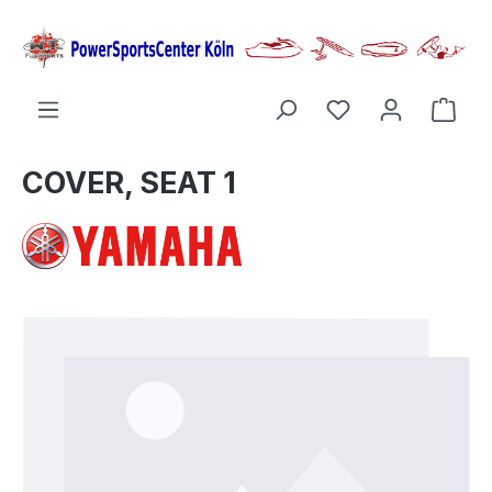
alt springen
Ware
COVER, SEAT 1
Bildergalerie überspringen