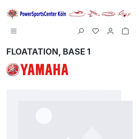
alt springen
Ware
FLOATATION, BASE 1
Bildergalerie überspringen