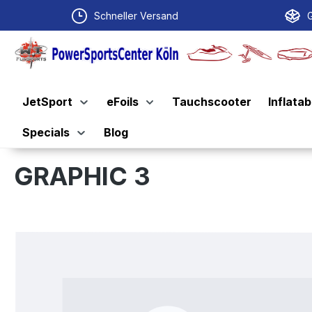
springen
Zur Hauptnavigation springen
Schneller Versand
G
JetSport
eFoils
Tauchscooter
Inflatab
Specials
Blog
GRAPHIC 3
Bildergalerie überspringen