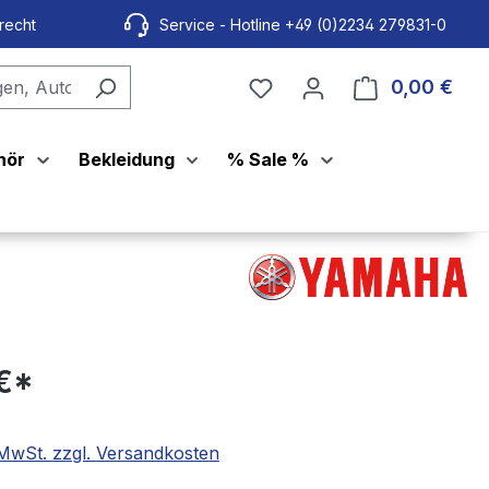
recht
Service - Hotline +49 (0)2234 279831-0
0,00 €
Ware
hör
Bekleidung
% Sale %
 €*
. MwSt. zzgl. Versandkosten