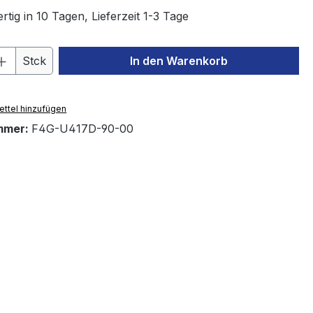
tig in 10 Tagen, Lieferzeit 1-3 Tage
 Anzahl: Gib den gewünschten Wert ein 
Stck
In den Warenkorb
ttel hinzufügen
mmer:
F4G-U417D-90-00