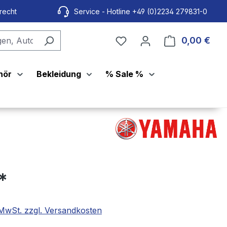
recht
Service - Hotline +49 (0)2234 279831-0
0,00 €
Ware
hör
Bekleidung
% Sale %
€*
. MwSt. zzgl. Versandkosten