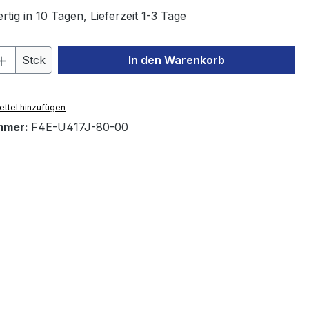
tig in 10 Tagen, Lieferzeit 1-3 Tage
 Anzahl: Gib den gewünschten Wert ein 
Stck
In den Warenkorb
ttel hinzufügen
mmer:
F4E-U417J-80-00