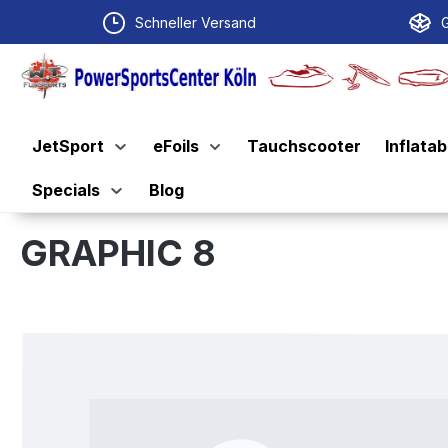
springen
Zur Hauptnavigation springen
Schneller Versand
G
JetSport
eFoils
Tauchscooter
Inflatab
Specials
Blog
GRAPHIC 8
Bildergalerie überspringen