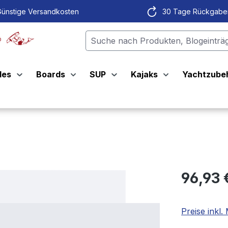
ünstige Versandkosten
30 Tage Rückgabe
les
Boards
SUP
Kajaks
Yachtzube
96,93 
Preise inkl