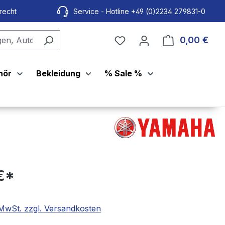
recht
Service - Hotline +49 (0)2234 279831-0
0,00 €
Ware
hör
Bekleidung
% Sale %
€*
. MwSt. zzgl. Versandkosten