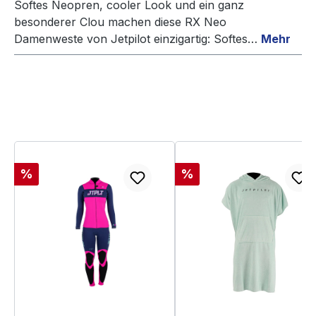
Softes Neopren, cooler Look und ein ganz
besonderer Clou machen diese RX Neo
Damenweste von Jetpilot einzigartig: Softes…
Mehr
Produktgalerie überspringen
Rabatt
Rabatt
%
%