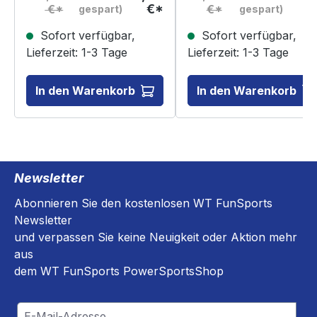
€*
€
€*
€*
gespart)
gespart)
bleibt mit nunmehr 30 Jahren
Strand oder am Pool, sondern
Branchenerfahrung bei dem
dient auch als gemütliches
Sofort verfügbar,
Sofort verfügbar,
Grundsatz, die beste
Handtuch nach dem
Fahrerbekleidung für diejenigen
Wassersport Auf einen Blick:
Lieferzeit: 1-3 Tage
Lieferzeit: 1-3 Tage
zu fertigen, die das Leben
100% Baumwoll-Velours
leben. langlebiges Stretch-
Gesticktes Logo Uni Größe
Neopren YKK Reißverschluss
In den Warenkorb
In den Warenkorb
nahtlose Konstruktion für hohen
Tragekomfort EVA PRO-TECH
Panels an Knie und Schienbein
Reißverschlüsse am
Unterschenkel Luftstrommaterial
an Oberkörper, Brustbereich,
Newsletter
Rücken und Knie geringes
Gewicht für bessere
Abonnieren Sie den kostenlosen WT FunSports
Beweglichkeit und Komfort
ACHTUNG: Der Anzug fällt relativ
Newsletter
klein aus. Bestellen Sie eine
und verpassen Sie keine Neuigkeit oder Aktion mehr
Nummer größer.
aus
dem WT FunSports PowerSportsShop