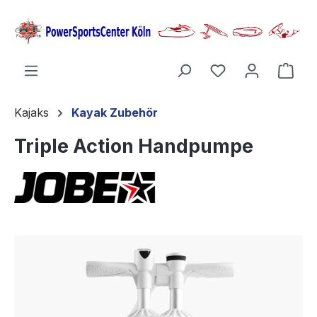
alt springen
Ware
Kajaks
Kayak Zubehör
Triple Action Handpumpe
Bildergalerie überspringen