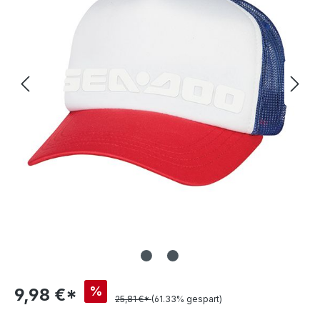
%
9,98 €*
25,81 €*
(61.33% gespart)