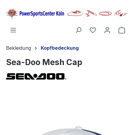
alt springen
Ware
Bekleidung
Kopfbedeckung
Sea-Doo Mesh Cap
Bildergalerie überspringen