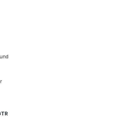
 und
r
GTR