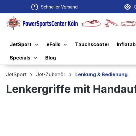
springen
Zur Hauptnavigation springen
Schneller Versand
G
JetSport
eFoils
Tauchscooter
Inflatab
Specials
Blog
JetSport
Jet-Zubehör
Lenkung & Bedienung
Lenkergriffe mit Handau
Bildergalerie überspringen