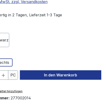
. MwSt. zzgl. Versandkosten
tig in 2 Tagen, Lieferzeit 1-3 Tage
wählen
warz
hlen
echts
 Anzahl: Gib den gewünschten Wert ein 
PC
In den Warenkorb
ttel hinzufügen
mmer:
277002014