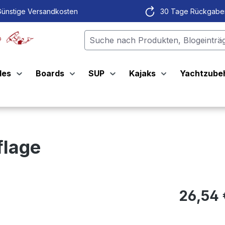
ünstige Versandkosten
30 Tage Rückgabe
les
Boards
SUP
Kajaks
Yachtzube
flage
26,54