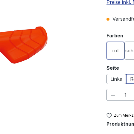
Preise inkl
Versandfer
aus
Farben
rot
sch
auswä
Seite
Links
R
Produkt
Zum Merkze
Produktnu