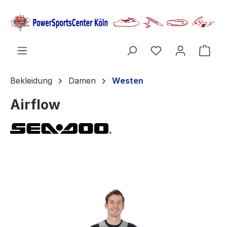
alt springen
Ware
Bekleidung
Damen
Westen
Airflow
Bildergalerie überspringen