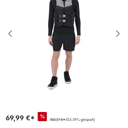
%
69,99 €*
150,17 €*
(53.39% gespart)