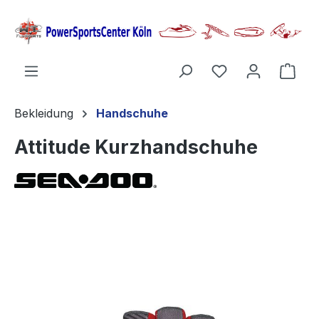
alt springen
Ware
Bekleidung
Handschuhe
Attitude Kurzhandschuhe
Bildergalerie überspringen