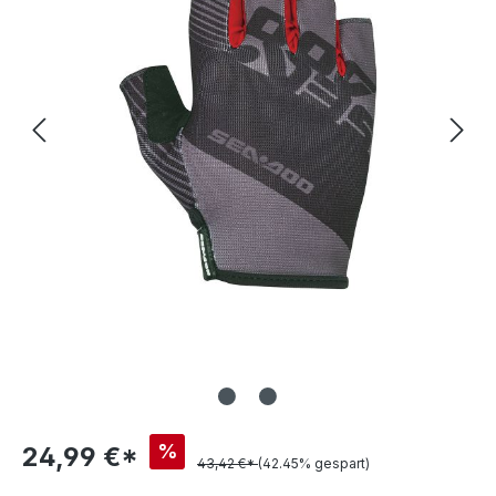
%
24,99 €*
43,42 €*
(42.45% gespart)