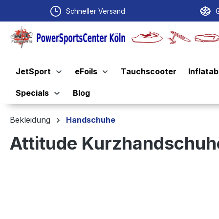
springen
Zur Hauptnavigation springen
Schneller Versand
G
JetSport
eFoils
Tauchscooter
Inflatab
Specials
Blog
Bekleidung
Handschuhe
Attitude Kurzhandschuh
Bildergalerie überspringen