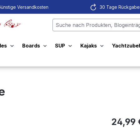
ünstige Versandkosten
30 Tage Rückgabe
les
Boards
SUP
Kajaks
Yachtzube
e
24,99