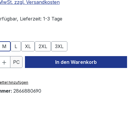
. MwSt. zzgl. Versandkosten
fügbar, Lieferzeit: 1-3 Tage
ählen
M
L
XL
2XL
3XL
 Anzahl: Gib den gewünschten Wert ein 
PC
In den Warenkorb
ttel hinzufügen
mmer:
2866880690