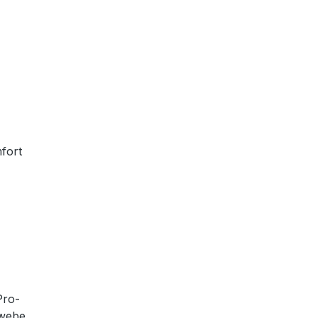
fort
Pro-
ewebe