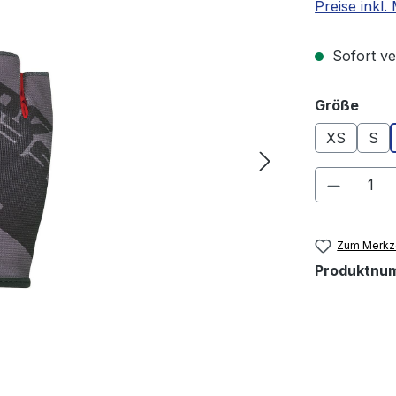
Preise inkl
Sofort ver
ausw
Größe
XS
S
Produkt
Zum Merkze
Produktnu