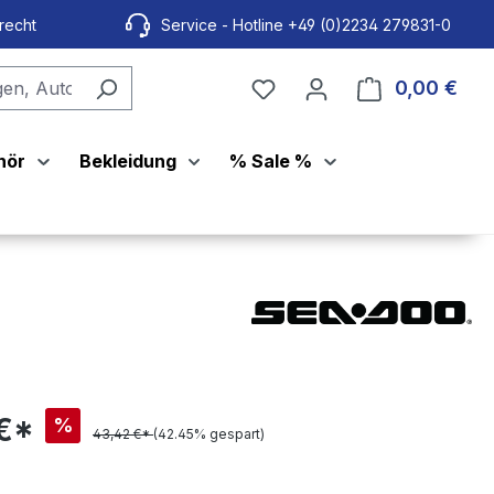
recht
Service - Hotline +49 (0)2234 279831-0
0,00 €
Ware
hör
Bekleidung
% Sale %
 €*
%
43,42 €*
(42.45% gespart)