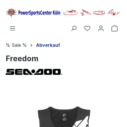
alt springen
Ware
% Sale %
Abverkauf
Freedom
Bildergalerie überspringen