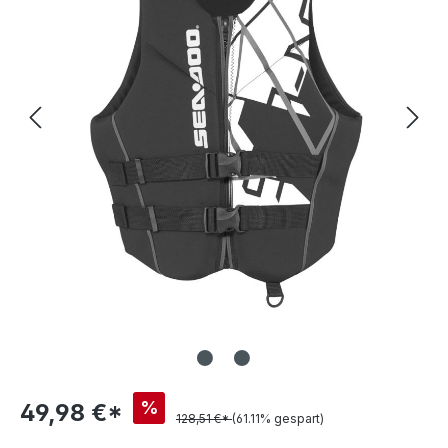
%
49,98 €*
128,51 €*
(61.11% gespart)