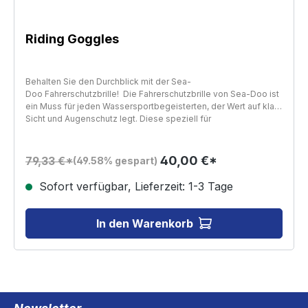
Riding Goggles
Behalten Sie den Durchblick mit der Sea-
Doo Fahrerschutzbrille! Die Fahrerschutzbrille von Sea-Doo ist
ein Muss für jeden Wassersportbegeisterten, der Wert auf klare
Sicht und Augenschutz legt. Diese speziell für
Wasserfahrzeug-Anwendungen entwickelte Schutzbrille bietet
durch ihre revolutionäre, patentierte hypoallergene Silikon-
Dichtung maximalen Komfort und Schutz. Die innen Anti-Fog-
40,00 €*
79,33 €*
(49.58% gespart)
beschichteten und kratzfesten Gläser garantieren jederzeit
eine klare und ungetrübte Sicht. Mit ihrem verspiegelten Design
Sofort verfügbar, Lieferzeit: 1-3 Tage
bieten sie nicht nur eine genaue Sicht auf das Wasser, sondern
setzen auch modische Akzente. Klare Sicht und Schutz im
Wassersport Die Schutzbrille verfügt über eine innovative
In den Warenkorb
Goggle-to-PFD Befestigungskordel, die sicherstellt, dass die
Brille nicht im Wasser verloren geht. Diese Funktion ist
besonders praktisch und erhöht die Sicherheit bei der Nutzung
auf dem Wasser. Die Brille ist so konzipiert, dass sie zu den
Force- und Airflow-Schwimmwesten von Sea-Doo passt, was
eine einfache und effektive Befestigung ermöglicht. Die Größe
der Brille kann individuell angepasst werden, um eine optimale