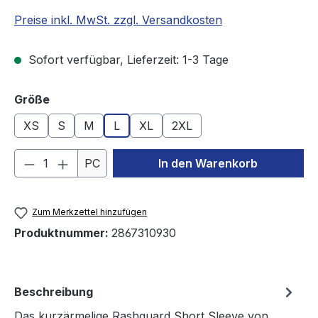
Preise inkl. MwSt. zzgl. Versandkosten
Sofort verfügbar, Lieferzeit: 1-3 Tage
auswählen
Größe
XS
S
M
L
XL
2XL
Produkt Anzahl: Gib den gewünschten We
PC
In den Warenkorb
Zum Merkzettel hinzufügen
Produktnummer:
2867310930
Beschreibung
Das kurzärmelige Rashguard Short Sleeve von