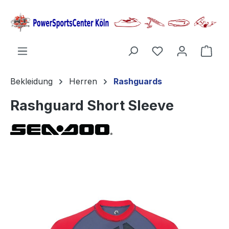
alt springen
Ware
Bekleidung
Herren
Rashguards
Rashguard Short Sleeve
Bildergalerie überspringen