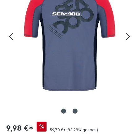
%
9,98 €*
59,70 €*
(83.28% gespart)