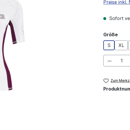
Preise inkl
Sofort ver
ausw
Größe
S
XL
Produkt
Zum Merkze
Produktnu