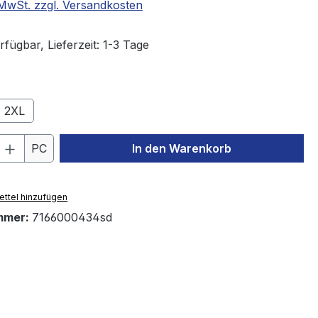
. MwSt. zzgl. Versandkosten
fügbar, Lieferzeit: 1-3 Tage
ählen
2XL
 Anzahl: Gib den gewünschten Wert ein 
PC
In den Warenkorb
ttel hinzufügen
mmer:
7166000434sd