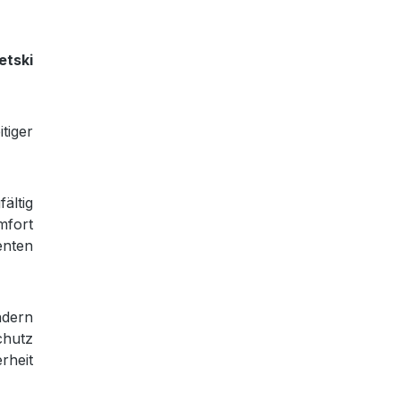
etski
tiger
ältig
mfort
enten
ndern
chutz
rheit