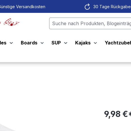
ünstige Versandkosten
30 Tage Rückgabe
les
Boards
SUP
Kajaks
Yachtzube
9,98 €