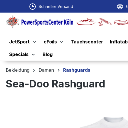
springen
Zur Hauptnavigation springen
Schneller Versand
G
JetSport
eFoils
Tauchscooter
Inflatab
Specials
Blog
Bekleidung
Damen
Rashguards
Sea-Doo Rashguard
Bildergalerie überspringen