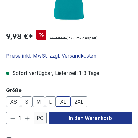
%
9,98 €*
43,42 €*
(77.02% gespart)
Preise inkl. MwSt. zzgl. Versandkosten
Sofort verfügbar, Lieferzeit: 1-3 Tage
auswählen
Größe
XS
S
M
L
XL
2XL
Produkt Anzahl: Gib den gewünschten We
PC
In den Warenkorb