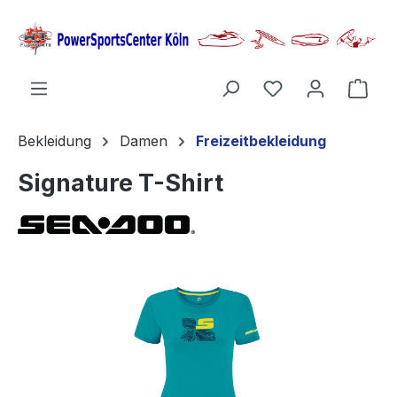
alt springen
Ware
Bekleidung
Damen
Freizeitbekleidung
Signature T-Shirt
Bildergalerie überspringen