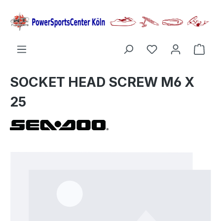
alt springen
Ware
SOCKET HEAD SCREW M6 X
25
Bildergalerie überspringen