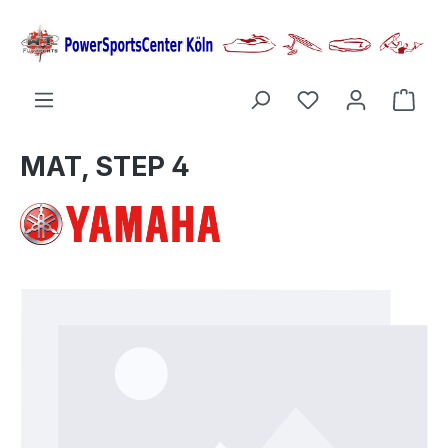
alt springen
Ware
MAT, STEP 4
Bildergalerie überspringen