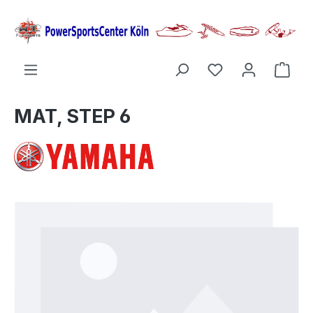
alt springen
Ware
MAT, STEP 6
Bildergalerie überspringen