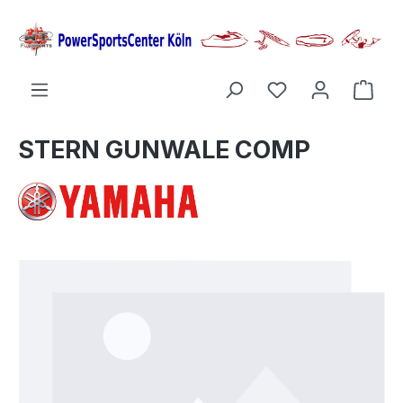
alt springen
Ware
STERN GUNWALE COMP
Bildergalerie überspringen