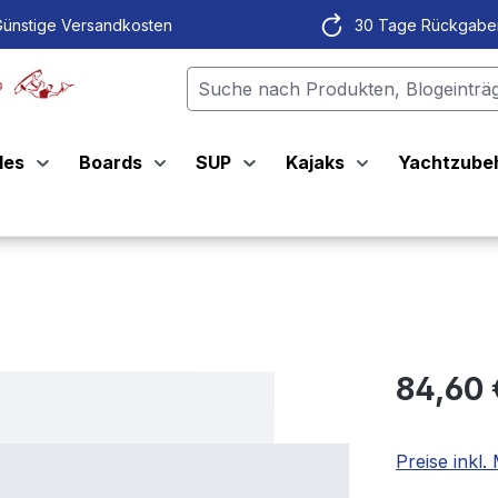
ünstige Versandkosten
30 Tage Rückgabe
les
Boards
SUP
Kajaks
Yachtzube
P
84,60
Preise inkl