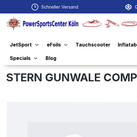
springen
Zur Hauptnavigation springen
Schneller Versand
G
JetSport
eFoils
Tauchscooter
Inflatab
Specials
Blog
STERN GUNWALE COM
Bildergalerie überspringen