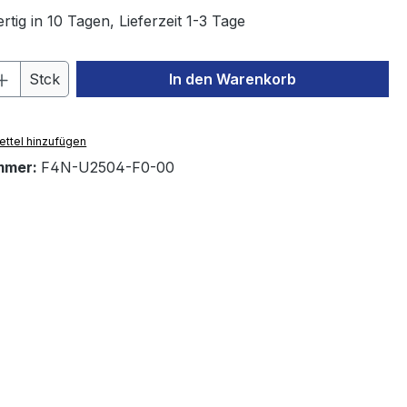
tig in 10 Tagen, Lieferzeit 1-3 Tage
 Anzahl: Gib den gewünschten Wert ein 
Stck
In den Warenkorb
ttel hinzufügen
mmer:
F4N-U2504-F0-00