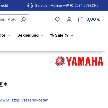
recht
Service - Hotline +49 (0)2234 279831-0
0,00 €
Ware
hör
Bekleidung
% Sale %
 €*
. MwSt. zzgl. Versandkosten