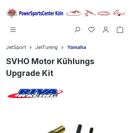
alt springen
Ware
JetSport
JetTuning
Yamaha
SVHO Motor Kühlungs
Upgrade Kit
Bildergalerie überspringen