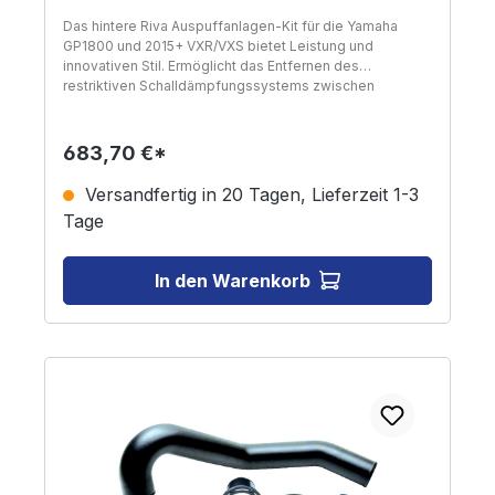
Das hintere Riva Auspuffanlagen-Kit für die Yamaha
GP1800 und 2015+ VXR/VXS bietet Leistung und
innovativen Stil. Ermöglicht das Entfernen des
restriktiven Schalldämpfungssystems zwischen
Wasserbehälter und Rumpfausgang. Verbessert die
Motorleistung durch Reduzierung von Gegendruck und
Einschränkung. Enthält ein dorngebogenes Aluminium-
683,70 €*
Abgasrohr, das pulverbeschichtet ist, um Korrosion zu
verhindern, einen großen Billet Through-Hull-
Versandfertig in 20 Tagen, Lieferzeit 1-3
Abgasauslass, eine OEM-Abgasauslassabsperrung und
Tage
Hochtemperatur-Silikonkupplungen sowie alle
notwendigen Montagematerialen und
Montageanleitungen.
In den Warenkorb