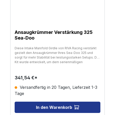
Ansaugkrümmer Verstärkung 325
Sea-Doo
Diese Intake Manifold Girdle von RIVA Racing verstärkt
gezielt den Ansaugkrümmer Ihres Sea-Doo 325 und
sorgt für mehr Stabilität bei leistungsstarken Setups. Das
Kit wurde entwickelt, um dem serienmäßigen
Kunststoff-Ansaugkrümmer des Sea-Doo 325 Rotax
Motors zusätzliche Festigkeit zu verleihen. Die präzise
gefertigte Halterung aus Billet-Aluminium wird ohne
341,54 €*
Bohren oder Schleifen direkt um den Rand des
Ansaugkrümmers geklemmt und stützt gezielt den
Versandfertig in 20 Tagen, Lieferzeit 1-3
Bereich ab, der bei erhöhtem Ladedruck und getunten
Tage
Fahrzeugen zum Reißen neigt. Die eloxierte Oberfläche
schützt vor Korrosion, während das mitgelieferte
Edelstahl-Montagematerial eine langlebige und
In den Warenkorb
zuverlässige Befestigung gewährleistet. Verstärkung für
Ansaugkrümmer Sea-Doo 325 PS Modelle Technische