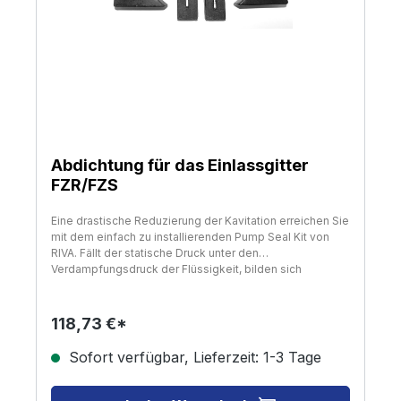
Abdichtung für das Einlassgitter
FZR/FZS
Eine drastische Reduzierung der Kavitation erreichen Sie
mit dem einfach zu installierenden Pump Seal Kit von
RIVA. Fällt der statische Druck unter den
Verdampfungsdruck der Flüssigkeit, bilden sich
Dampfblasen in Hohlräumen. Spezifische, geformte
Einlagen füllen die Hohlräume im Ansaugtrakt und
Einlassgitter enthält detaillierte Einbauanleitung
118,73 €*
Anwendung Yamaha FZS/FZR!
Sofort verfügbar, Lieferzeit: 1-3 Tage