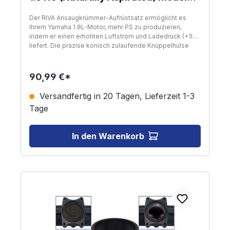
Only
Der RIVA Ansaugkrümmer-Aufrüstsatz ermöglicht es
Ihrem Yamaha 1.8L-Motor, mehr PS zu produzieren,
indem er einen erhöhten Luftstrom und Ladedruck (+1lb)
liefert. Die präzise konisch zulaufende Knüppelhülse
ersetzt direkt das restriktive Netzelement im
Ansaugkrümmer. Bietet einen verbesserten Tiefstempel
und einen Zug im mittleren Bereich durch schnelle und
90,99 €*
einfache Installation. Enthält eine detaillierte
Installationsanleitung.
Versandfertig in 20 Tagen, Lieferzeit 1-3
Tage
In den Warenkorb