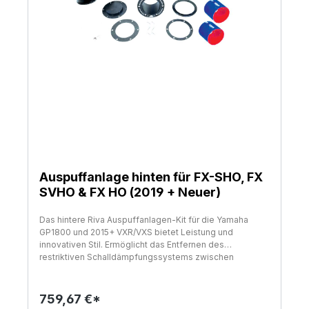
Auspuffanlage hinten für FX-SHO, FX
SVHO & FX HO (2019 + Neuer)
Das hintere Riva Auspuffanlagen-Kit für die Yamaha
GP1800 und 2015+ VXR/VXS bietet Leistung und
innovativen Stil. Ermöglicht das Entfernen des
restriktiven Schalldämpfungssystems zwischen
Wasserbehälter und Rumpfausgang. Verbessert die
Motorleistung durch Reduzierung von Gegendruck und
Einschränkung. Enthält ein dorngebogenes Aluminium-
759,67 €*
Abgasrohr, das pulverbeschichtet ist, um Korrosion zu