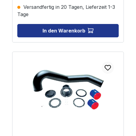
verhindern, einen großen Billet Through-Hull-
Versandfertig in 20 Tagen, Lieferzeit 1-3
Abgasauslass, eine OEM-Abgasauslassabsperrung und
Tage
Hochtemperatur-Silikonkupplungen sowie alle
notwendigen Montagematerialen und
Montageanleitungen.
In den Warenkorb