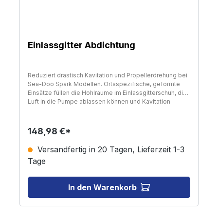
Einlassgitter Abdichtung
Reduziert drastisch Kavitation und Propellerdrehung bei
Sea-Doo Spark Modellen. Ortsspezifische, geformte
Einsätze füllen die Hohlräume im Einlassgitterschuh, die
Luft in die Pumpe ablassen können und Kavitation
verursachen. Ermöglicht eine positive Abdichtung für
maximale Leistung. Empfohlen für modifizierte Boote
mit dem RIVA Einlassgitter im Ersatzteilmarkt. Enthält eine
148,98 €*
detaillierte Installationsanleitung. Geeignet für: Alle
Spark 2-Up & 3-Up Modelle mit RIVA Top Loader
Versandfertig in 20 Tagen, Lieferzeit 1-3
Einlassgitter
Tage
In den Warenkorb