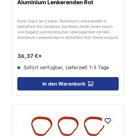
Aluminium Lenkerenden Rot
Roter Glanz am Lenker: Aluminium Lenkerenden in
lebhaftem Rot Verleihen Sie Ihrem Jetski einen Hauch
von Eleganz und technischer Überlegenheit mit den
Aluminium Lenkerenden in lebhaftem Rot. Diese exquisit
gefertigten Accessoires stehen nicht nur für visuelle
Attraktivität, sondern auch für herausragende Qualität
und Präzision. Gefertigt aus hochwertigem 6061
36,37 €*
Aluminium, versprechen sie Langlebigkeit und
Zuverlässigkeit, während das kräftige Rot einen
Sofort verfügbar, Lieferzeit: 1-3 Tage
auffälligen Akzent in Ihrem maritimen Abenteuer setzt.
Innovation an Bord Das speziell entwickelte
Doppelschiebekeil-System ermöglicht eine flexible
In den Warenkorb
Anpassung an Lenker mit Durchmessern von 14 bis 19
mm, was eine breite Kompatibilität mit verschiedenen
Jetski-Modellen sicherstellt. Diese universelle
Passform garantiert eine problemlose Installation und
eine perfekte Integration in das Design Ihres Jetskis.
Das eloxierte Finish in Rot bietet nicht nur zusätzlichen
Schutz gegen Salzwasser und Sonneneinstrahlung,
sondern verleiht den Lenkerenden auch einen
exquisiten Look, der durch das sorgfältig gelaserte
Logo noch hervorgehoben wird. Dieses Detail