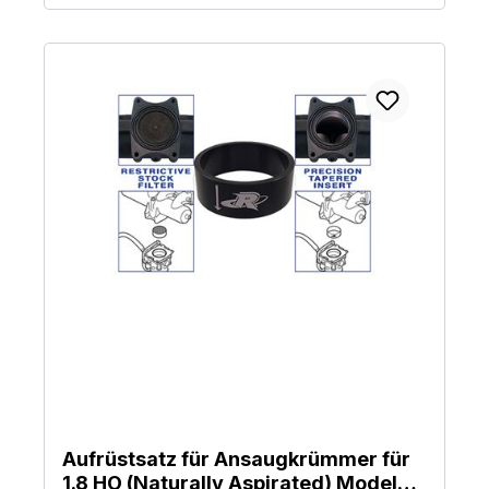
Details und Lieferumfang: Passend für Sea-Doo 325 PS
Modelle Verstärkung des serienmäßigen Kunststoff-
Ansaugkrümmers Reduziert das Risiko von Rissen bei
erhöhtem Ladedruck CNC-gefertigte Billet-Aluminium-
Halterung Montage ohne Bohren oder Schleifen am
Serienkrümmer Eloxierte Oberfläche zum
Korrosionsschutz Inklusive Edelstahl-Montagehardware
Aufrüstsatz für Ansaugkrümmer für
1.8 HO (Naturally Aspirated) Models