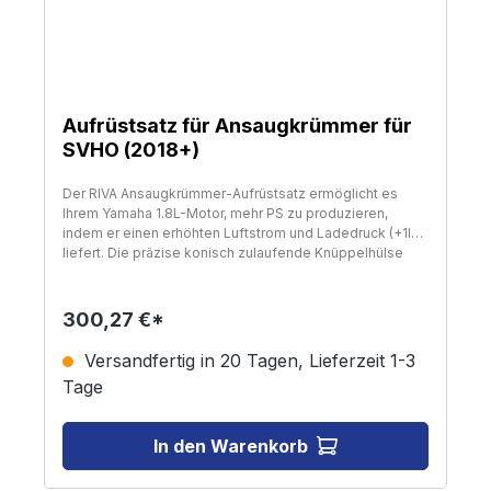
Aufrüstsatz für Ansaugkrümmer für
SVHO (2018+)
Der RIVA Ansaugkrümmer-Aufrüstsatz ermöglicht es
Ihrem Yamaha 1.8L-Motor, mehr PS zu produzieren,
indem er einen erhöhten Luftstrom und Ladedruck (+1lb)
liefert. Die präzise konisch zulaufende Knüppelhülse
ersetzt direkt das restriktive Netzelement im
Ansaugkrümmer. Bietet einen verbesserten Tiefstempel
und einen Zug im mittleren Bereich durch schnelle und
300,27 €*
einfache Installation. Enthält eine detaillierte
Installationsanleitung.
Versandfertig in 20 Tagen, Lieferzeit 1-3
Tage
In den Warenkorb