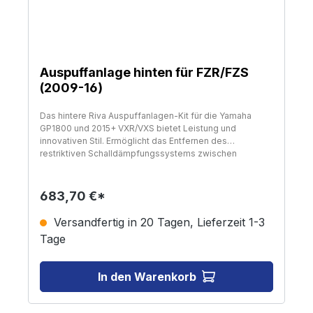
Auspuffanlage hinten für FZR/FZS
(2009-16)
Das hintere Riva Auspuffanlagen-Kit für die Yamaha
GP1800 und 2015+ VXR/VXS bietet Leistung und
innovativen Stil. Ermöglicht das Entfernen des
restriktiven Schalldämpfungssystems zwischen
Wasserbehälter und Rumpfausgang. Verbessert die
Motorleistung durch Reduzierung von Gegendruck und
Einschränkung. Enthält ein dorngebogenes Aluminium-
683,70 €*
Abgasrohr, das pulverbeschichtet ist, um Korrosion zu
verhindern, einen großen Billet Through-Hull-
Versandfertig in 20 Tagen, Lieferzeit 1-3
Abgasauslass, eine OEM-Abgasauslassabsperrung und
Tage
Hochtemperatur-Silikonkupplungen sowie alle
notwendigen Montagematerialen und
Montageanleitungen.
In den Warenkorb