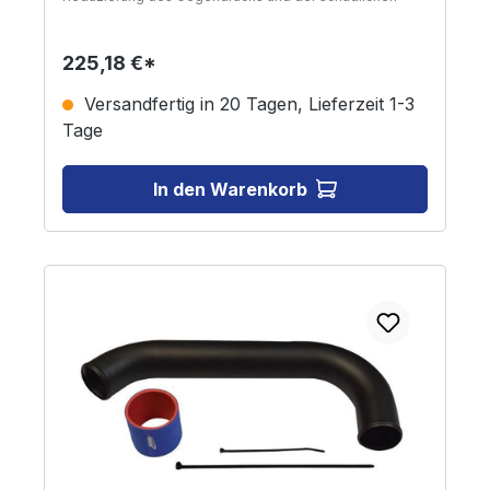
Detonation. Inklusive dorngebogenem Aluminiumrohr,
das pulverbeschichtet ist, um Korrosion zu vermeiden,
Hochtemperatur-Silikon-Ersatzkupplung und
225,18 €*
Montageanleitung.HINWEIS: Verhindert die Installation
des Skipylons.
Versandfertig in 20 Tagen, Lieferzeit 1-3
Tage
In den Warenkorb