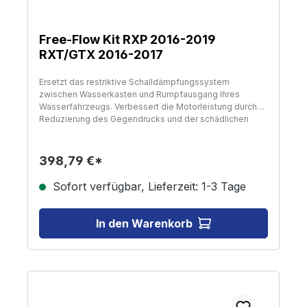
Free-Flow Kit RXP 2016-2019
RXT/GTX 2016-2017
Ersetzt das restriktive Schalldämpfungssystem
zwischen Wasserkasten und Rumpfausgang Ihres
Wasserfahrzeugs. Verbessert die Motorleistung durch
Reduzierung des Gegendrucks und der schädlichen
Detonation. Inklusive dorngebogenem Aluminiumrohr,
das pulverbeschichtet ist, um Korrosion zu vermeiden,
Hochtemperatur-Silikon-Ersatzkupplung und
398,79 €*
Montageanleitung.HINWEIS: Verhindert die Installation
des Skipylons.
Sofort verfügbar, Lieferzeit: 1-3 Tage
In den Warenkorb