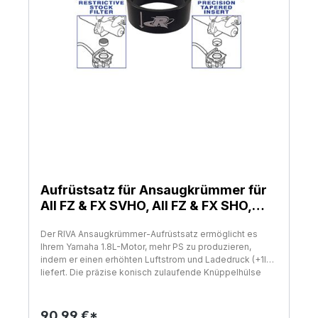
Aufrüstsatz für Ansaugkrümmer für
All FZ & FX SVHO, All FZ & FX SHO,
VXR/VXS (20
Der RIVA Ansaugkrümmer-Aufrüstsatz ermöglicht es
Ihrem Yamaha 1.8L-Motor, mehr PS zu produzieren,
indem er einen erhöhten Luftstrom und Ladedruck (+1lb)
liefert. Die präzise konisch zulaufende Knüppelhülse
ersetzt direkt das restriktive Netzelement im
Ansaugkrümmer. Bietet einen verbesserten Tiefstempel
und einen Zug im mittleren Bereich durch schnelle und
90,99 €*