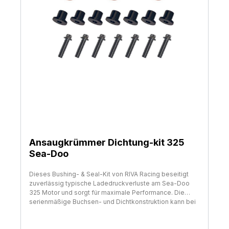
unterstreicht die Qualität und die Aufmerksamkeit, die in
die Herstellung jedes einzelnen Lenkerendes fließen.
Das leichte Design dieser Lenkerenden trägt dazu bei,
das Gesamtgewicht Ihres Jetskis zu minimieren, ohne
die Stabilität oder die Haltbarkeit zu beeinträchtigen. Mit
diesen Lenkerenden entscheiden Sie sich für ein
Produkt, das nicht nur die Optik Ihres Jetskis verbessert,
sondern auch seine Funktionalität und Handhabung
optimiert. präzise gefertigte 6061 Aluminium
Konstruktion eloxiert mit gelasertem Logo
Doppelschiebekeil-System passt an Lenker von 14-19
mm leichtes Design
Ansaugkrümmer Dichtung-kit 325
Sea-Doo
Dieses Bushing- & Seal-Kit von RIVA Racing beseitigt
zuverlässig typische Ladedruckverluste am Sea-Doo
325 Motor und sorgt für maximale Performance. Die
serienmäßige Buchsen- und Dichtkonstruktion kann bei
325-PS-Modellen zu Undichtigkeiten zwischen
Ansaugkrümmer und Zylinderkopf führen, was