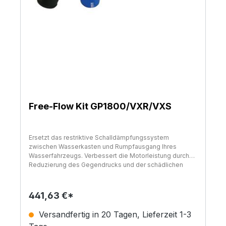
Free-Flow Kit GP1800/VXR/VXS
Ersetzt das restriktive Schalldämpfungssystem
zwischen Wasserkasten und Rumpfausgang Ihres
Wasserfahrzeugs. Verbessert die Motorleistung durch
Reduzierung des Gegendrucks und der schädlichen
Detonation. Inklusive dorngebogenem Aluminiumrohr,
das pulverbeschichtet ist, um Korrosion zu vermeiden,
Hochtemperatur-Silikon-Ersatzkupplung und
441,63 €*
Montageanleitung.HINWEIS: Verhindert die Installation
des Skipylons.
Versandfertig in 20 Tagen, Lieferzeit 1-3